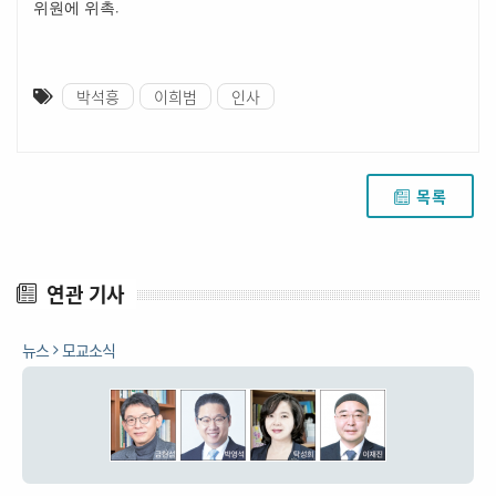
.
위원에 위촉
박석흥
이희범
인사
목록
연관 기사
뉴스
모교소식