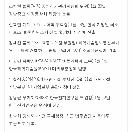
(
74-78
) 1
30
조병현
법학
중앙선거관리위원회 위원
월
일
.
경남중고 재경동창회 회장에 선출
(
75-79 LG
) 1
19
,
신학철
기계
화학 부회장
월
일 한국 기업인 최초
‘
’
.
다보스
화학첨단소재 산업 협의체
의장에 선출
(
77-85
)
김재완
물리
고등과학원 부원장
과학기술정보통신부가
6
‘
2023’
.
오는
월말 개최하는
퀀텀 코리아
조직위원장에 위촉
(
78-82 KAIST
) 2
1
이균민
화학공학
생물과학과 교수
월
일
(KAIST)
.
한국과학기술원
대외부총장에 임명
(ACPMP 8
) 1
31
우철식
기 태영건설 부사장
월
일 태영건설
· NE
.
개발본부
사업본부 총괄사장에 선임
(
80-84
) 1
12
김남균
무기재료
한국전기연구원 부원장
월
일
.
한국전기연구원 원장에 선임
(
81-85
)
한승희
경제
전 국세청장
최근 법무법인 대륙아주
.
고문으로 위촉