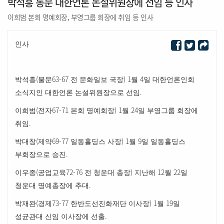
박석흥 동문 대한언론 논설위원장에 선임 등 인사
이희범 본회 명예회장, 부영그룹 회장에 취임 등 인사
인사
(
63-67
) 1
4
박석흥
불문
전 문화일보 국장
월
일 대한언론인회
.
소식지인 대한언론 논설위원장으로 선임
(
67-71
) 1
24
이희범
전자
본회 명예회장
월
일 부영그룹 회장에
.
취임
(
69-77
) 1
9
박대창
제약
일동홀딩스 사장
월
일 일동홀딩스
.
부회장으로 승진
(
72-76
)
12
22
이우종
공업교육
전 청운대 총장
지난해
월
일
.
청운대 명예총장에 추대
(
73-77
) 1
19
박재완
경제
한반도선진화재단 이사장
월
일
.
성균관대 신임 이사장에 선출