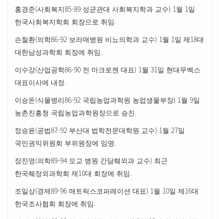
(
85-89
) 1
1
홍경준
사회복지
성균관대 사회복지학과 교수
월
일
.
한국사회복지학회 회장으로 취임
(
86-92
) 1
1
18
손철환
의학
보라매병원 비뇨의학과 교수
월
일 제
대
.
대한남성과학회 회장에 취임
(
86-90
) 1
31
이수강
산업공학
전 마크로젠 대표
월
일 현대무벡스
.
대표이사에 내정
(
86-92
) 1
9
이승돈
식물병리
국립농업과학원 농업생물부장
월
일
.
농촌진흥청 국립농업과학원장으로 승진
(
87-92
) 1
27
정승윤
공법
부산대 법학전문대학원 교수
월
일
.
국민권익위원회 부위원장에 임명
(
89-94
)
장진영
의학
모교 병원 간담췌외과 교수
최근
10
.
한국췌장외과학회 제
대 회장에 취임
(
89-96
) 1
10
16
조일상
경제
매트릭스코퍼레이션 대표
월
일 제
대
.
한국조사협회 회장에 취임