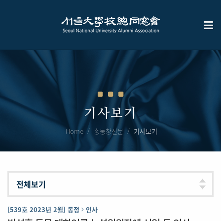
기사보기
Home
총동창신문
기사보기
[539호 2023년 2월] 동정
인사