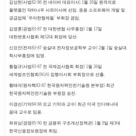
(
82-86
) 1
26
김상헌
사법
전 네이버 대표이사
월
일 원격의료
.
플랫폼인 닥터나우 사외이사에 선임
응용 소프트웨어 개발 및
‘
’
.
공급업체
우아한형제들
부회장
겸임
(
83-87
) 1
17
김영훈
공법
전 대한변협 사무총장
월
일
52
.
대한변호사협회 제
대 회장에 당선
(
83-87
) 2
1
신요안
전자
숭실대 전자정보공학부 교수
월
일 숭실대
.
학사부총장에 임명
(
83-87
) 1
26
황철규
사법
전 국제검사협회 회장
월
일
(WJA)
.
세계법조인협회
집행이사회 부회장으로 선출
(
83-87
)
황태석
원자핵
한국원자력안전기술원 본부장
최근
.
한국원자력안전기술원 부원장 승진
(
84-88
)
이경선
기악
모교 기악과 교수
최근 미국 인디애나대
.
음대 교수로 임용
(
85-90
) 1
9
3
최유삼
경영
전 금융위 구조개선정책관
월
일 제
대
.
한국신용정보원장에 취임