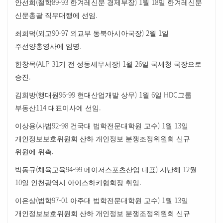
(
89-93
) 1
18
안선희
철학
한겨레신문 경제부장
월
일 한겨레신문
.
신문총괄 직무대행에 선임
(
90-97
) 2
1
최희덕
외교
외교부 동북아시아국장
월
일
.
주선양총영사에 임명
(ALP 31
) 1
26
한창목
기 전 성동세무서장
월
일 국세청 국장으로
.
승진
(
96-99
) 1
6
HDC
김희방
행대원
현대산업개발 상무
월
일
그룹
114
.
부동산
대표이사에 선임
(
92-98
) 1
13
이상용
사법
건국대 법학전문대학원 교수
월
일
개인정보보호위원회 산하 개인정보 분쟁조정위원회 신규
.
위원에 위촉
(
94-99
)
12
박동규
체육교육
메이저스포츠산업 대표
지난해
월
10
.
일 인천광역시 아이스하키협회장 취임
(
97-01
) 1
13
이은상
법학
아주대 법학전문대학원 교수
월
일
개인정보보호위원회 산하 개인정보 분쟁조정위원회 신규