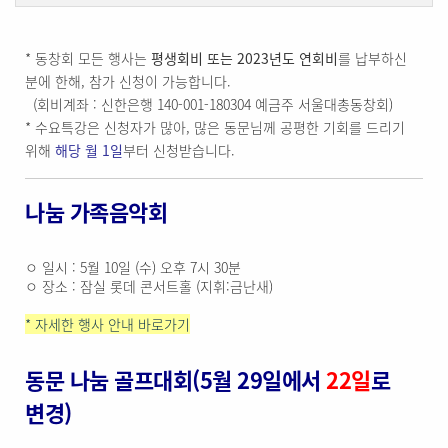
* 동창회 모든 행사는
평생회비 또는 2023년도 연회비
를 납부하신
분에 한해, 참가 신청이 가능합니다.
(회비계좌 : 신한은행 140-001-180304 예금주 서울대총동창회)
* 수요특강은 신청자가 많아, 많은 동문님께 공평한 기회를 드리기
위해
해당 월 1일
부터 신청받습니다.
나눔 가족음악회
ㅇ 일시 : 5월 10일 (수) 오후 7시 30분
ㅇ 장소 : 잠실 롯데 콘서트홀 (지휘:금난새)
* 자세한 행사 안내 바로가기
동문 나눔 골프대회(5월 29일에서
22일
로
변경)