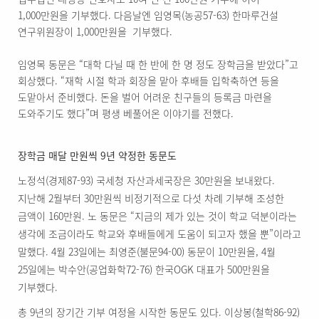
1,000만원을 기부했다. 다음날엔 임영목(농공57-63) 한마루건설
연구위원장이 1,000만원을 기부했다.
임영목 동문은 “대학 다닐 때 한 반에 한 명 정도 장학금을 받았다”고
회상했다. “재학 시절 학과 회장을 맡아 후배들 입학축하연 등을
도맡아서 준비했다. 돈을 벌어 어려운 친구들의 등록금 마련을
도와주기도 했다”며 평생 베풀어온 이야기를 전했다.
장학금 매달 만원씩 9년 약정한 동문도
노정석(경제87-93) 국세청 자산과세국장은 30만원을 보내왔다.
지난해 2월부터 30만원씩 비정기적으로 다섯 차례 기부해 조성한
금액이 160만원. 노 동문은 “지금의 제가 있는 것이 학교 덕분이라는
생각에 조금이라도 학교와 후배들에게 도움이 되고자 했을 뿐”이라고
말했다. 4월 23일에는 최영준(불문94-00) 동문이 10만원을, 4월
25일에는 박수안(공업화학72-76) 한국OGK 대표가 500만원을
기부했다.
총 9년의 장기간 기부 여정을 시작한 동문도 있다. 이상봉(철학86-92)