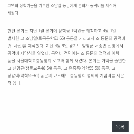
고액의 장학기금을 기부한 조남일 동문에게 본회가 공덕비를 제작해
세웠다.
한편 본회는 지난 1월 본회에 장학금 1억원을 쾌척하고 4월 1일
별세한 고 조남일(토목공학61-65) 동문을 기리고자 조 동문의 공덕비
(위 사진)를 제작했다. 지난 4월 9일 경기도 양평군 서종면 선영에서
공덕비 제막식을 열었다. 공덕비 전면에는 조 동문의 업적과 이력
등을 서울대학교총동창회 로고와 함께 새겼다. 본회는 거액을 출연한
고 신명규(생물교육48-54) 동문, 고 윤홍중(약학55-59) 동문, 고
장용택(약학55-61) 동문의 묘소에도 총동창회 명의의 기념비를 세운
적 있다.
목록