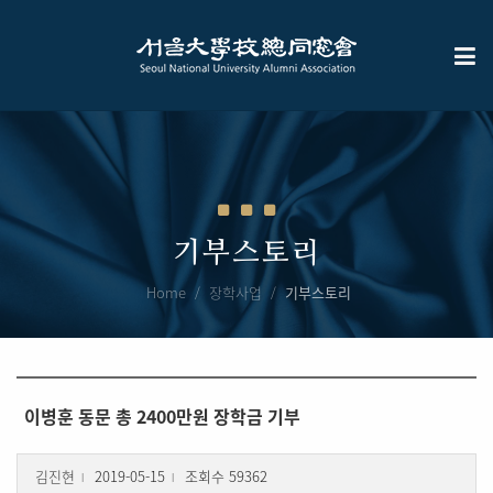
기부스토리
Home
장학사업
기부스토리
이병훈 동문 총 2400만원 장학금 기부
김진현
2019-05-15
조회수 59362
l
l