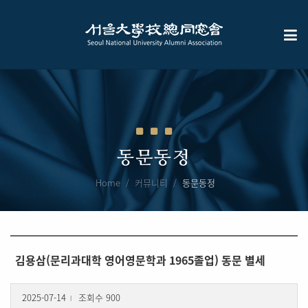
동문동정
Home
커뮤니티
동문동정
김용삼(문리과대학 영어영문학과 1965졸업) 동문 별세
2025-07-14
조회수 900
l